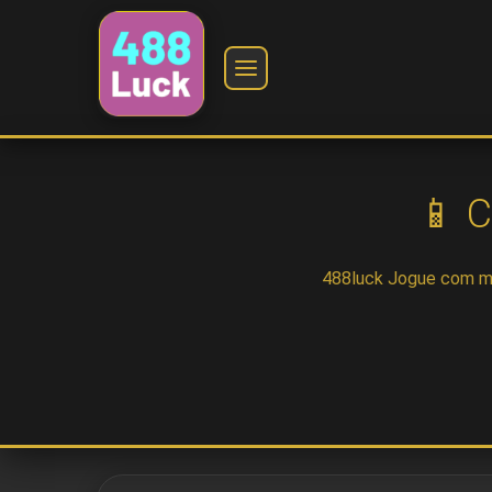
🎰 Jogos
📱 C
Slot
488luck Jogue com má
Cassino
Fortune
Jogos