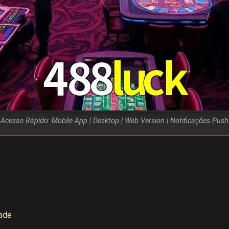
Acesso Rápido: Mobile App | Desktop | Web Version | Notificações Push
dade