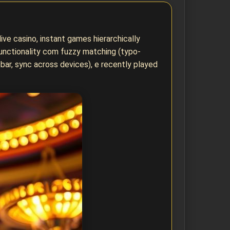
ive casino, instant games hierarchically
 functionality com fuzzy matching (typo-
ar, sync across devices), e recently played