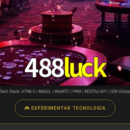
Tech Stack: HTML5 | WebGL | WebRTC | PWA | RESTful API | CDN Globa
🎮 EXPERIMENTAR TECNOLOGIA