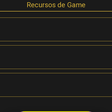
Recursos de Game