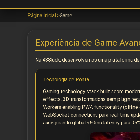
Página Inicial
Game
Experiência de Game Ava
Na 488luck, desenvolvemos uma plataforma de j
Tecnologia de Ponta
Gaming technology stack built sobre moder
effects, 3D transformations sem plugin req
Workers enabling PWA functionality (offline
WebSocket connections para real-time updat
assegurando global <50ms latency para 95%