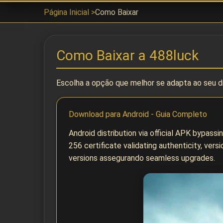
Página Inicial
Como Baixar
Como Baixar a 488luck
Escolha a opção que melhor se adapta ao seu dis
Download para Android - Guia Completo
Android distribution via official APK bypa
256 certificate validating authenticity, ver
versions assegurando seamless upgrades.