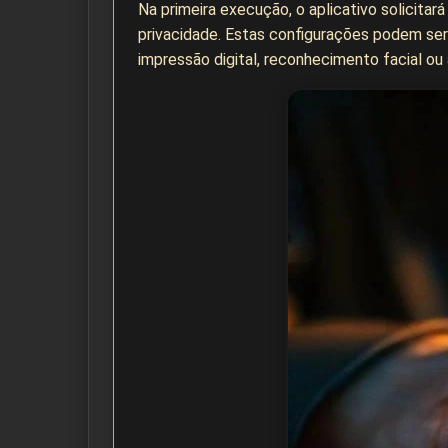
Na primeira execução, o aplicativo solicita
privacidade. Estas configurações podem ser
impressão digital, reconhecimento facial ou 