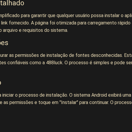
talhado
lificado para garantir que qualquer usuário possa instalar o apl
 link fornecido. A página foi otimizada para carregamento rápid
o arquivo e requisitos do sistema.
ões
gurar as permissões de instalação de fontes desconhecidas. Est
ntes confiáveis como a 488luck. O processo é simples e pode se
o
iniciar o processo de instalação. O sistema Android exibirá um
ise as permissões e toque em "Instalar" para continuar. O proces