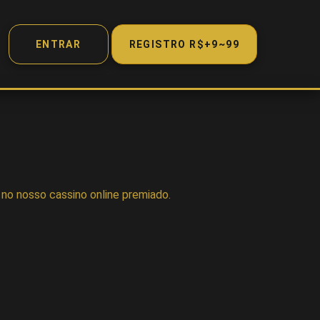
ENTRAR
REGISTRO R$+9~99
👤 Conta
Login
Cadastro
no nosso cassino online premiado.
Bônus
VIP