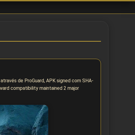
ed através de ProGuard, APK signed com SHA-
kward compatibility maintained 2 major