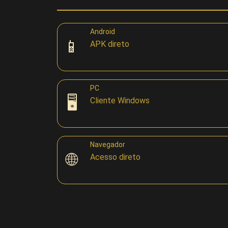
Game
Android
📱
Lottery
APK direto
🏆 Plataforma
PC
🖥️
Cliente Windows
Plataforma
Bet
Navegador
🌐
Acesso direto
Win
APP