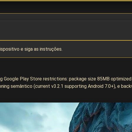
positivo e siga as instruções.
ssing Google Play Store restrictions: package size 85MB optimiz
sioning semântico (current v3.2.1 supporting Android 7.0+), e bac