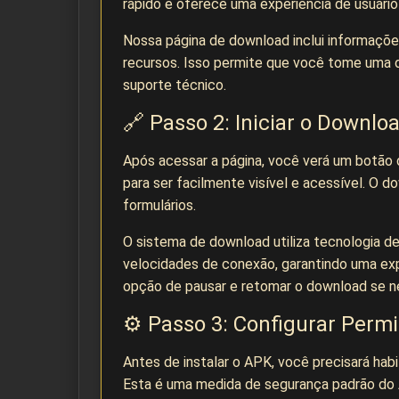
rápido e oferece uma experiência de usuário i
Nossa página de download inclui informaçõe
recursos. Isso permite que você tome uma d
suporte técnico.
🔗 Passo 2: Iniciar o Downlo
Após acessar a página, você verá um botão 
para ser facilmente visível e acessível. O
formulários.
O sistema de download utiliza tecnologia d
velocidades de conexão, garantindo uma ex
opção de pausar e retomar o download se n
⚙️ Passo 3: Configurar Perm
Antes de instalar o APK, você precisará habi
Esta é uma medida de segurança padrão do A