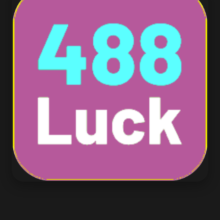
🌐 Social & Contato
📱 Telegram
📘 Facebook