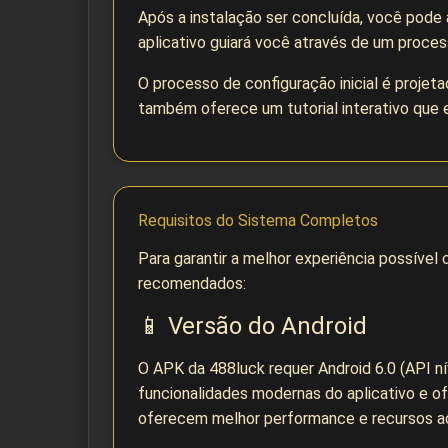
Após a instalação ser concluída, você pode a
aplicativo guiará você através de um process
O processo de configuração inicial é projeta
também oferece um tutorial interativo que e
Requisitos do Sistema Completos
Para garantir a melhor experiência possível
recomendados:
📱 Versão do Android
O APK da 488luck requer Android 6.0 (API n
funcionalidades modernas do aplicativo e o
oferecem melhor performance e recursos ad