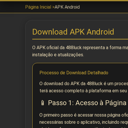
Página Inicial
APK Android
Download APK Android
O APK oficial da 488luck representa a forma ma
instalação e atualizações.
Processo de Download Detalhado
O download do APK da 488luck é um process
terá acesso completo à plataforma em seu d
📱 Passo 1: Acesso à Págin
O primeiro passo é acessar nossa página of
necessárias sobre o aplicativo, incluindo re