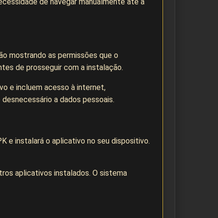
necessidade de navegar manualmente até a
ação mostrando as permissões que o
ntes de prosseguir com a instalação.
o e incluem acesso à internet,
 desnecessário a dados pessoais.
 e instalará o aplicativo no seu dispositivo.
tros aplicativos instalados. O sistema