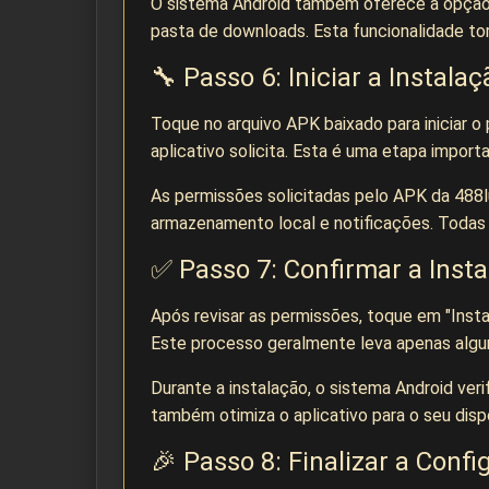
O sistema Android também oferece a opção 
pasta de downloads. Esta funcionalidade tor
🔧 Passo 6: Iniciar a Instalaç
Toque no arquivo APK baixado para iniciar o
aplicativo solicita. Esta é uma etapa impor
As permissões solicitadas pelo APK da 488l
armazenamento local e notificações. Todas
✅ Passo 7: Confirmar a Inst
Após revisar as permissões, toque em "Instal
Este processo geralmente leva apenas algu
Durante a instalação, o sistema Android veri
também otimiza o aplicativo para o seu disp
🎉 Passo 8: Finalizar a Conf