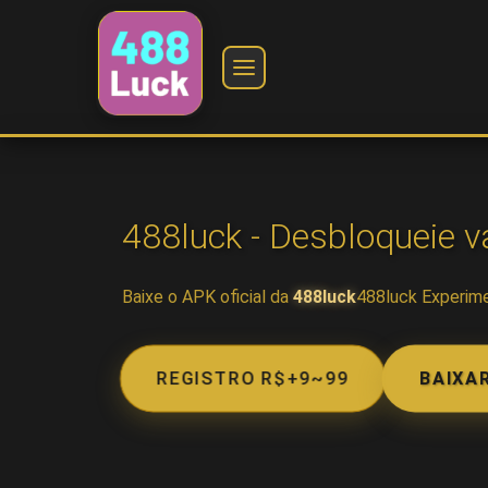
🎰 Jogos
Slot
488luck - Desbloqueie v
Cassino
Baixe o APK oficial da
488luck
488luck Experime
Fortune
REGISTRO R$+9~99
BAIXA
Jogos