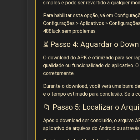
simples e pode ser revertido a qualquer mo
Para habilitar esta opção, vá em Configur
Configurações > Aplicativos > Configurações
488luck sem problemas.
⏳ Passo 4: Aguardar o Down
O download do APK é otimizado para ser ráp
qualidade ou funcionalidade do aplicativo. O
corretamente.
Durante o download, você verá uma barra de
e o tempo estimado para conclusão. Se a c
📁 Passo 5: Localizar o Arqu
Após o download ser concluído, o arquivo A
aplicativo de arquivos do Android ou atravé